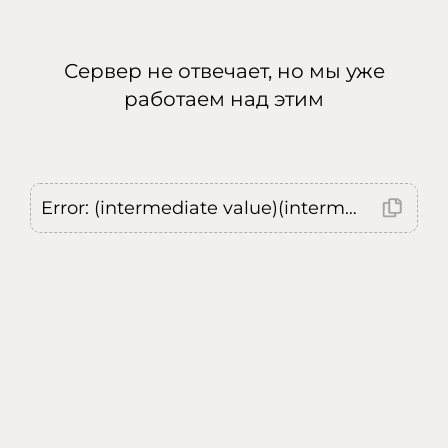
Сервер не отвечает, но мы уже
работаем над этим
Error: (intermediate value)(intermediate value)(intermediate value).replaceAll is not a function