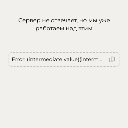
Сервер не отвечает, но мы уже
работаем над этим
Error: (intermediate value)(intermediate value)(intermediate value).replaceAll is not a function