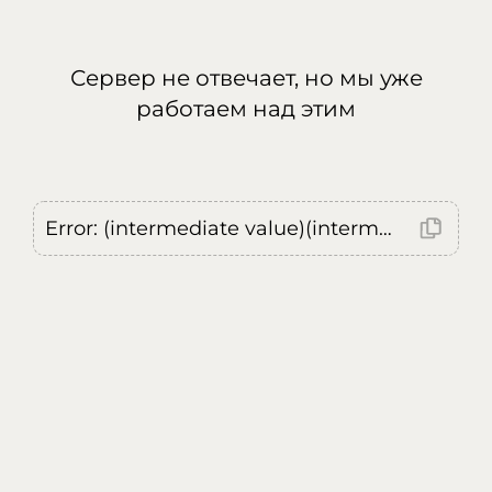
Сервер не отвечает, но мы уже
работаем над этим
Error: (intermediate value)(intermediate value)(intermediate value).replaceAll is not a function