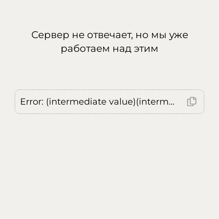
Сервер не отвечает, но мы уже
работаем над этим
Error: (intermediate value)(intermediate value)(intermediate value).replaceAll is not a function