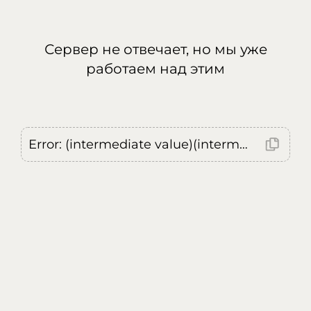
Сервер не отвечает, но мы уже
работаем над этим
Error: (intermediate value)(intermediate value)(intermediate value).replaceAll is not a function