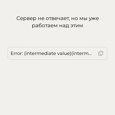
Сервер не отвечает, но мы уже
работаем над этим
Error: (intermediate value)(intermediate value)(intermediate value).replaceAll is not a function