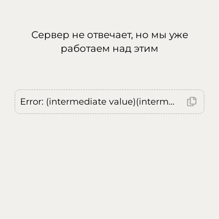
Сервер не отвечает, но мы уже
работаем над этим
Error: (intermediate value)(intermediate value)(intermediate value).replaceAll is not a function