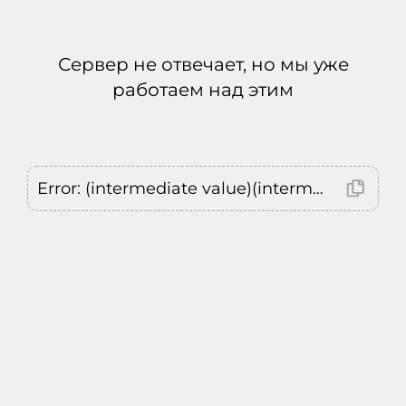
Сервер не отвечает, но мы уже
работаем над этим
Error: (intermediate value)(intermediate value)(intermediate value).replaceAll is not a function