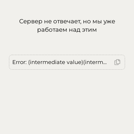
Сервер не отвечает, но мы уже
работаем над этим
Error: (intermediate value)(intermediate value)(intermediate value).replaceAll is not a function