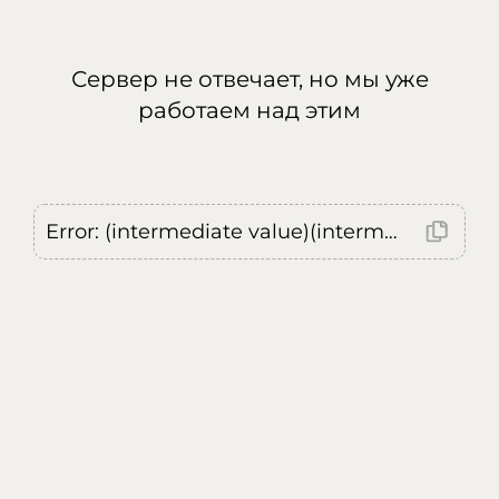
Сервер не отвечает, но мы уже
работаем над этим
Error: (intermediate value)(intermediate value)(intermediate value).replaceAll is not a function