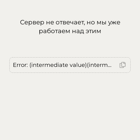
Сервер не отвечает, но мы уже
работаем над этим
Error: (intermediate value)(intermediate value)(intermediate value).replaceAll is not a function