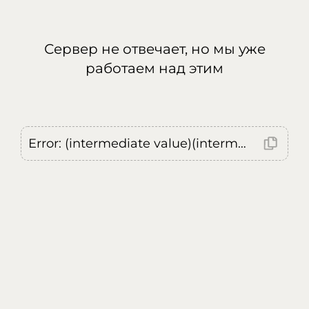
Сервер не отвечает, но мы уже
работаем над этим
Error: (intermediate value)(intermediate value)(intermediate value).replaceAll is not a function