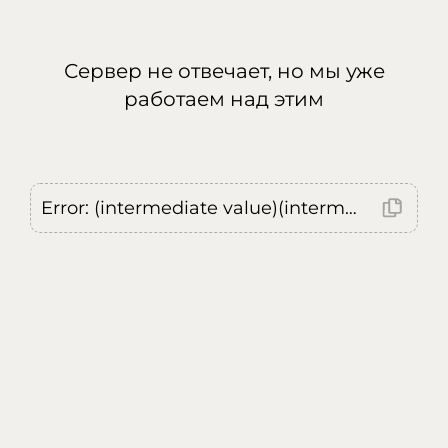
Сервер не отвечает, но мы уже
работаем над этим
Error: (intermediate value)(intermediate value)(intermediate value).replaceAll is not a function