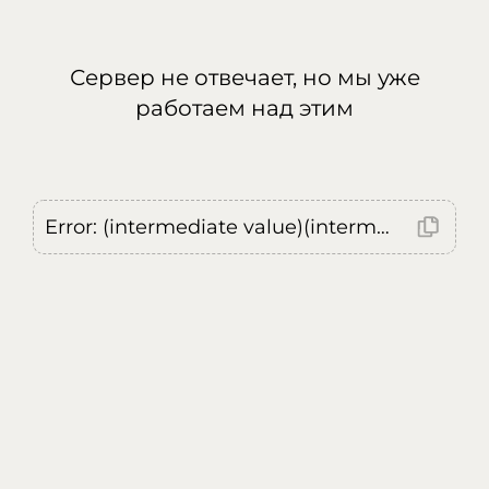
Сервер не отвечает, но мы уже
работаем над этим
Error: (intermediate value)(intermediate value)(intermediate value).replaceAll is not a function