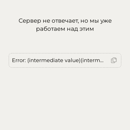
Сервер не отвечает, но мы уже
работаем над этим
Error: (intermediate value)(intermediate value)(intermediate value).replaceAll is not a function