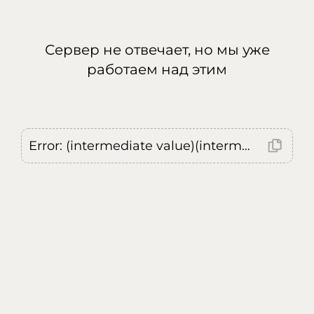
Сервер не отвечает, но мы уже
работаем над этим
Error: (intermediate value)(intermediate value)(intermediate value).replaceAll is not a function