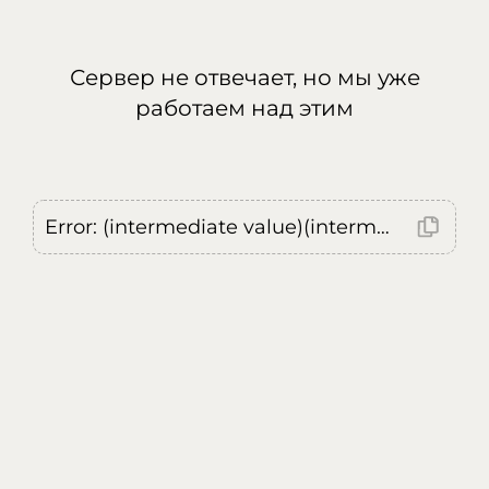
Сервер не отвечает, но мы уже
работаем над этим
Error: (intermediate value)(intermediate value)(intermediate value).replaceAll is not a function