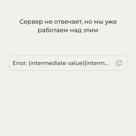
Сервер не отвечает, но мы уже
работаем над этим
Error: (intermediate value)(intermediate value)(intermediate value).replaceAll is not a function