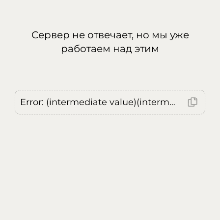
Сервер не отвечает, но мы уже
работаем над этим
Error: (intermediate value)(intermediate value)(intermediate value).replaceAll is not a function