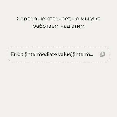
Сервер не отвечает, но мы уже
работаем над этим
Error: (intermediate value)(intermediate value)(intermediate value).replaceAll is not a function