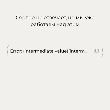
Сервер не отвечает, но мы уже
работаем над этим
Error: (intermediate value)(intermediate value)(intermediate value).replaceAll is not a function