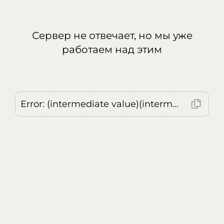
Сервер не отвечает, но мы уже
работаем над этим
Error: (intermediate value)(intermediate value)(intermediate value).replaceAll is not a function