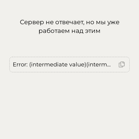
Сервер не отвечает, но мы уже
работаем над этим
Error: (intermediate value)(intermediate value)(intermediate value).replaceAll is not a function