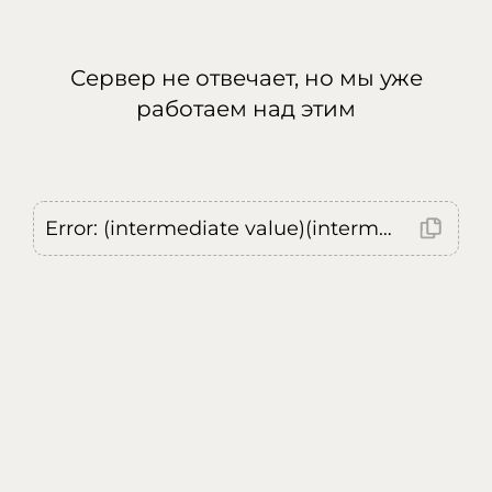
Сервер не отвечает, но мы уже
работаем над этим
Error: (intermediate value)(intermediate value)(intermediate value).replaceAll is not a function