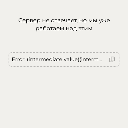
Сервер не отвечает, но мы уже
работаем над этим
Error: (intermediate value)(intermediate value)(intermediate value).replaceAll is not a function