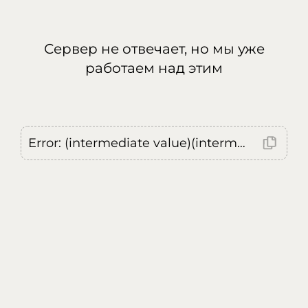
Сервер не отвечает, но мы уже
работаем над этим
Error: (intermediate value)(intermediate value)(intermediate value).replaceAll is not a function