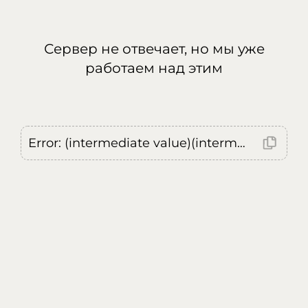
Сервер не отвечает, но мы уже
работаем над этим
Error: (intermediate value)(intermediate value)(intermediate value).replaceAll is not a function