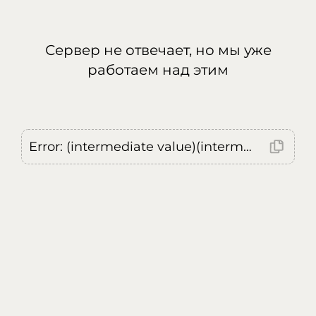
Сервер не отвечает, но мы уже
работаем над этим
Error: (intermediate value)(intermediate value)(intermediate value).replaceAll is not a function