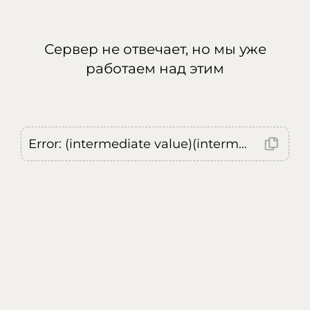
Сервер не отвечает, но мы уже
работаем над этим
Error: (intermediate value)(intermediate value)(intermediate value).replaceAll is not a function