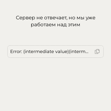
Сервер не отвечает, но мы уже
работаем над этим
Error: (intermediate value)(intermediate value)(intermediate value).replaceAll is not a function