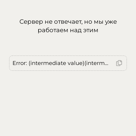
Сервер не отвечает, но мы уже
работаем над этим
Error: (intermediate value)(intermediate value)(intermediate value).replaceAll is not a function