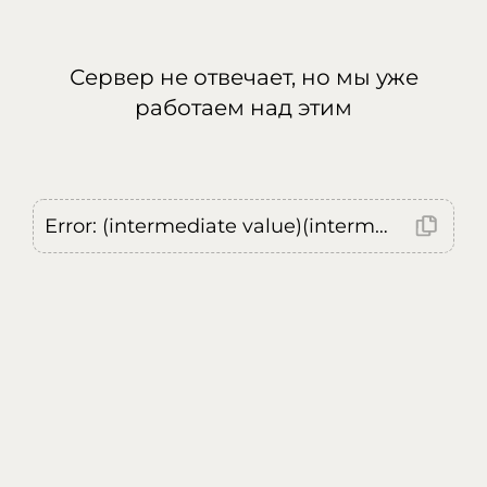
Сервер не отвечает, но мы уже
работаем над этим
Error: (intermediate value)(intermediate value)(intermediate value).replaceAll is not a function