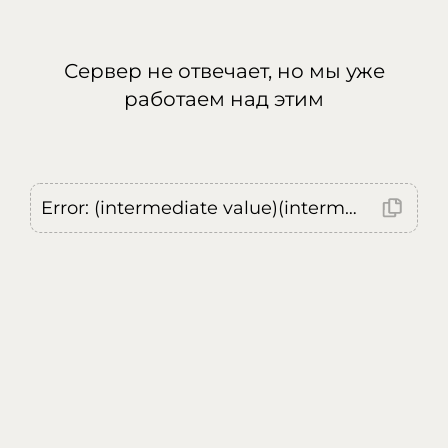
Сервер не отвечает, но мы уже
работаем над этим
Error: (intermediate value)(intermediate value)(intermediate value).replaceAll is not a function