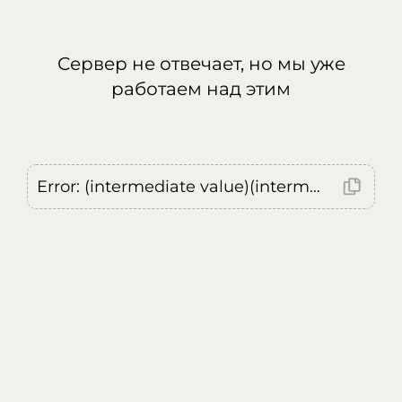
Сервер не отвечает, но мы уже
работаем над этим
Error: (intermediate value)(intermediate value)(intermediate value).replaceAll is not a function