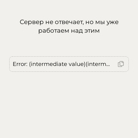
Сервер не отвечает, но мы уже
работаем над этим
Error: (intermediate value)(intermediate value)(intermediate value).replaceAll is not a function